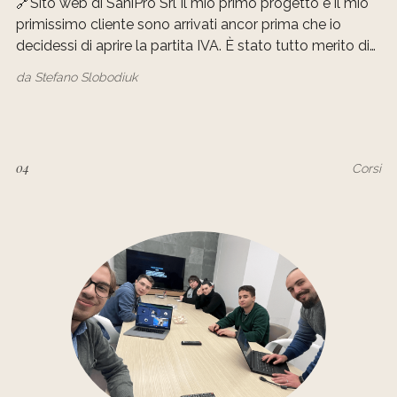
🔗Sito web di SaniPro Srl Il mio primo progetto e il mio
primissimo cliente sono arrivati ancor prima che io
decidessi di aprire la partita IVA. È stato tutto merito di
un fortunato passaparola da parte di un amico che già
da
Stefano Slobodiuk
nel lontano 2017 ha creduto nelle mie capacità, subito
04
Corsi