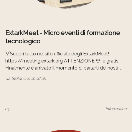
ExtarkMeet - Micro eventi di formazione
tecnologico
💡Scopri tutto nel sito ufficiale degli ExtarkMeet!
https://meeting.extark.org ATTENZIONE 🚨: è gratis.
Finalmente è arrivato il momento di parlarti dei nostri
fantastici ExtarkMeet! In collaborazione con il team e
da
Stefano Slobodiuk
spazi di Extark Srl, sto gestendo l'organizzazione di una
serie di eventi brevi ma intensi. Immagina un
05
Informatica