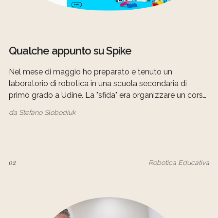
Qualche appunto su Spike
Nel mese di maggio ho preparato e tenuto un
laboratorio di robotica in una scuola secondaria di
primo grado a Udine. La "sfida" era organizzare un corso
completo di coding con Spike in 6 ore, spalmato in 3
da
Stefano Slobodiuk
incontri. L'idea è stata quindi quella di introdurre
02
Robotica Educativa